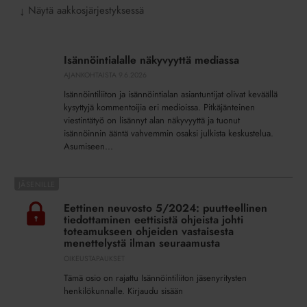
Näytä aakkosjärjestyksessä
↓
Isännöintialalle
näkyvyyttä
Isännöintialalle näkyvyyttä mediassa
mediassa
AJANKOHTAISTA
9.6.2026
Isännöintiliiton ja isännöintialan asiantuntijat olivat keväällä
kysyttyjä kommentoijia eri medioissa. Pitkäjänteinen
viestintätyö on lisännyt alan näkyvyyttä ja tuonut
isännöinnin ääntä vahvemmin osaksi julkista keskustelua.
Asumiseen...
Eettinen
neuvosto
Eettinen neuvosto 5/2024: puutteellinen
5/2024:
tiedottaminen eettisistä ohjeista johti
puutteellinen
toteamukseen ohjeiden vastaisesta
menettelystä ilman seuraamusta
tiedottaminen
OIKEUSTAPAUKSET
eettisistä
ohjeista
Tämä osio on rajattu Isännöintiliiton jäsenyritysten
johti
henkilökunnalle. Kirjaudu sisään
toteamukseen