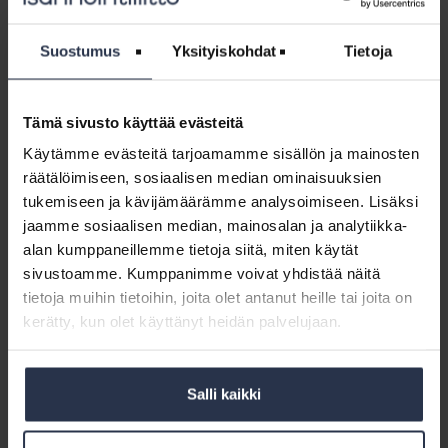
ääreen
Helppo viestintä, automaatio ja arkea helpottavat palvelut
ovat isännöinnin ja asukkaiden etu.
Suostumus
Yksityiskohdat
Tietoja
Webinaari:
Miten
Tämä sivusto käyttää evästeitä
Webinaari: Miten käsittelet vaikean
käsittelet
asiakastilanteen – konkreettiset keinot ja
Käytämme evästeitä tarjoamamme sisällön ja mainosten
vaikean
vinkit
räätälöimiseen, sosiaalisen median ominaisuuksien
asiakastilanteen
WEBINAARIT JA VIDEOT
28.5.2024
tukemiseen ja kävijämäärämme analysoimiseen. Lisäksi
–
Tämä osio on rajattu Isännöintiliiton jäsenyritysten
jaamme sosiaalisen median, mainosalan ja analytiikka-
konkreettiset
henkilökunnalle. Kirjaudu sisään
alan kumppaneillemme tietoja siitä, miten käytät
keinot
sivustoamme. Kumppanimme voivat yhdistää näitä
ja
Webinaari:
tietoja muihin tietoihin, joita olet antanut heille tai joita on
vinkit
Tunteet
kerätty, kun olet käyttänyt heidän palvelujaan.
Webinaari: Tunteet huomioiva
huomioiva
asukasviestintä
asukasviestintä
WEBINAARIT JA VIDEOT
9.5.2024
Salli kaikki
Tämä osio on rajattu Isännöintiliiton jäsenyritysten
henkilökunnalle. Kirjaudu sisään