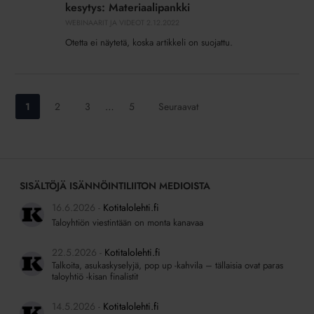
Kokousrumban
kesytys: Materiaalipankki
kesytys:
WEBINAARIT JA VIDEOT
2.12.2022
Materiaalipankki
Otetta ei näytetä, koska artikkeli on suojattu.
Siirry
Siirry
Siirry
Siirry
1
2
3
…
5
Seuraavat
sivulle:
sivulle:
sivulle:
sivulle:
SISÄLTÖJÄ ISÄNNÖINTILIITON MEDIOISTA
16.6.2026
Kotitalolehti.fi
Taloyhtiön viestintään on monta kanavaa
22.5.2026
Kotitalolehti.fi
Talkoita, asukaskyselyjä, pop up -kahvila – tällaisia ovat paras
taloyhtiö -kisan finalistit
14.5.2026
Kotitalolehti.fi