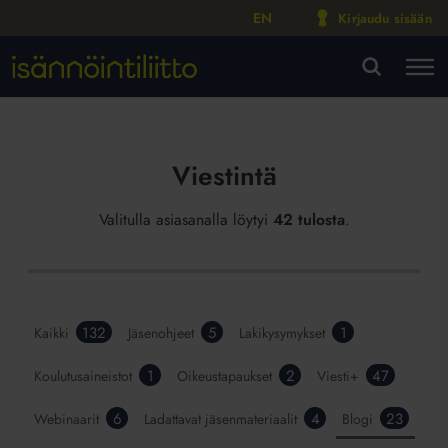
EN
Kirjaudu sisään
M
VA
Viestintä
Valitulla asiasanalla löytyi
42 tulosta
.
132
5
1
Kaikki
Jäsenohjeet
Lakikysymykset
1
2
47
Koulutusaineistot
Oikeustapaukset
Viesti+
6
4
23
Webinaarit
Ladattavat jäsenmateriaalit
Blogi