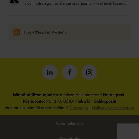
Taloyhtiöstrategian avulla peruskorjaushankkeet eivät kasaudu
Tilaa RSS-syöte: Viestintä
Isännöintiliitto
Isännöintiliitto
Isännöintiliitto
LinkedInissä
Facebookissa
Instagrammissa
Isännöintiliiton toimisto
sijaitsee Hakaniemessä Helsingissä.
Postiosoite:
PL 1370, 00101 Helsinki
Sähköpostit:
etunimi.sukunimi@isannointiliitto.fi
Tietosuoja
|
Hallitse evästeasetuksia
Anna palautetta
Yhteystiedot