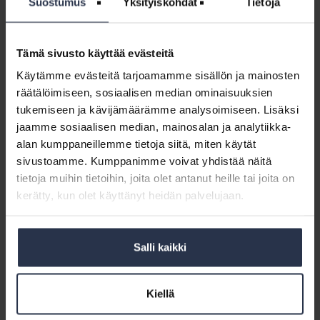
Suostumus
Yksityiskohdat
Tietoja
Korjausten ja talouden suunnittelun on oltava aikaisempaa
pitkäjänteisempää, jotta pankki myöntää lainaa. Taloyhtiöiden
korjausvelkaan ja talouteen liittyvät riskit ovat nousseet isännöinnin
työpöydälle varsinkin parin kolmen...
Tämä sivusto käyttää evästeitä
Käytämme evästeitä tarjoamamme sisällön ja mainosten
räätälöimiseen, sosiaalisen median ominaisuuksien
tukemiseen ja kävijämäärämme analysoimiseen. Lisäksi
jaamme sosiaalisen median, mainosalan ja analytiikka-
Kuka
tuottaa
alan kumppaneillemme tietoja siitä, miten käytät
isännöintiä
sivustoamme. Kumppanimme voivat yhdistää näitä
1.8.2023
/
Ira Tenhunen
vuonna
Kuka tuottaa isännöintiä vuonna 2040 – sinä vai
tietoja muihin tietoihin, joita olet antanut heille tai joita on
tekoäly?
2040
kerätty, kun olet käyttänyt heidän palvelujaan.
–
BLOGI
sinä
Miltä isännöinnin digitalisaatio näyttää vuonna 2040? Koska kuluneen
vai
vuoden ehkä villein pöhinä on vellonut tekoälyn ympärillä, päätin kysyä
Salli kaikki
ChatGPT-tekoälybotin näkemyksiä. Tekoäly listasi ajatuksiaan älykkäistä
tekoäly?
rakennuksista,...
Kiellä