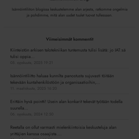
Isännöintiliiton blogissa keskustelemme alan arjesta, ratkomme ongelmia
ja pohdimme, mitä alan uudet tuulet tuovat tullessaan.
Viimeisimmät kommentit
Kiinteistön arkisen talotekniikan tuntemusta tulisi lisätä: jo IAT:sä
tulisi oppia…
05. syyskuuta, 2025 19:21
Isännöintiliitto haluaa kunnilta panostusta sujuvasti töitään
tekevään kuntahenkilöstöön ja organisaatioihin,…
11. maaliskuuta, 2025 16:20
Erittäin hyvä pointti! Usein alan konkarit tekevät työtään todella
suurella…
06. syyskuuta, 2024 12:50
Reetalla on ollut varmasti mielenkiintoisia keskusteluja alan
yrittäjien kanssa osaajista.…