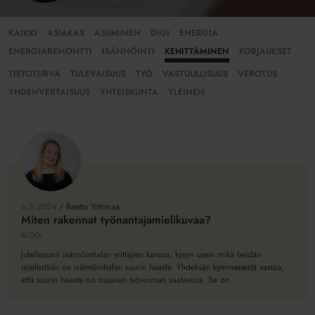
KAIKKI
ASIAKAS
ASUMINEN
DIGI
ENERGIA
ENERGIAREMONTTI
ISÄNNÖINTI
KEHITTÄMINEN
KORJAUKSET
TIETOTURVA
TULEVAISUUS
TYÖ
VASTUULLISUUS
VEROTUS
YHDENVERTAISUUS
YHTEISKUNTA
YLEINEN
Miten
rakennat
työnantajamielikuvaa?
6.8.2024
/
Reetta Yrttimaa
Miten rakennat työnantajamielikuvaa?
BLOGI
Jutellessani isännöintialan yrittäjien kanssa, kysyn usein mikä heidän
mielestään on isännöintialan suurin haaste. Yhdeksän kymmenestä vastaa,
että suurin haaste on osaavan työvoiman saatavuus. Se on...