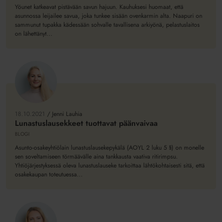
Yöunet katkeavat pistävään savun hajuun. Kauhuksesi huomaat, että
asunnossa leijailee savua, joka tunkee sisään ovenkarmin alta. Naapuri on
sammunut tupakka kädessään sohvalle tavallisena arkiyönä, pelastuslaitos
on lähettänyt...
Lunastuslausekkeet
tuottavat
päänvaivaa
18.10.2021
/
Jenni Lauhia
Lunastuslausekkeet tuottavat päänvaivaa
BLOGI
Asunto-osakeyhtiölain lunastuslausekepykälä (AOYL 2 luku 5 §) on monelle
sen soveltamiseen törmäävälle aina tankkausta vaativa ritirimpsu.
Yhtiöjärjestyksessä oleva lunastuslauseke tarkoittaa lähtökohtaisesti sitä, että
osakekaupan toteutuessa...