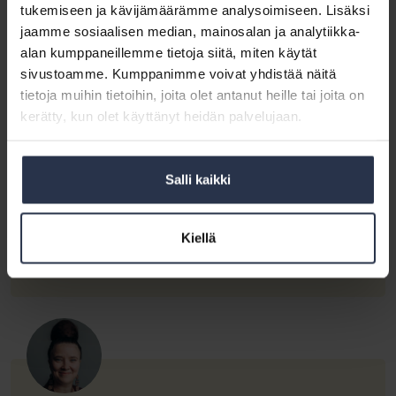
muistutti postiluukusta kilahtanut yhtiökokouskutsu. Kutsun ulkoasua
totisinta
tukemiseen ja kävijämäärämme analysoimiseen. Lisäksi
koristivat...
totta?
jaamme sosiaalisen median, mainosalan ja analytiikka-
alan kumppaneillemme tietoja siitä, miten käytät
sivustoamme. Kumppanimme voivat yhdistää näitä
tietoja muihin tietoihin, joita olet antanut heille tai joita on
kerätty, kun olet käyttänyt heidän palvelujaan.
Räväkänkin
otsikon
takana
14.9.2020
/
Mia Koro-Kanerva
on
Räväkänkin otsikon takana on runsaasti tutkittua tietoa
Salli kaikki
ja työtä
runsaasti
tutkittua
BLOGI
tietoa
Kiellä
Tiedotteemme Tikittääkö taloyhtöissä koronan takia remonttipommi? on
ja
kirvoittanut jäsenet antamaan paljon palautetta. Erityisesti palautetta on tullut
siitä, että monen mielestä otsikko oli raflaava. Olen erittäin...
työtä
Pride
ei