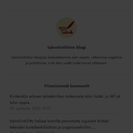
Isännöintiliiton blogi
Isännöintiliiton blogissa keskustelemme alan arjesta, ratkomme ongelmia
ja pohdimme, mitä alan uudet tuulet tuovat tullessaan.
Viimeisimmät kommentit
Kiinteistön arkisen talotekniikan tuntemusta tulisi lisätä: jo IAT:sä
tulisi oppia…
05. syyskuuta, 2025 19:21
Isännöintiliitto haluaa kunnilta panostusta sujuvasti töitään
tekevään kuntahenkilöstöön ja organisaatioihin,…
11. maaliskuuta, 2025 16:20