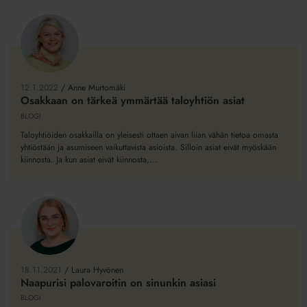
Osakkaan
on
tärkeä
12.1.2022
/
Anne Murtomäki
ymmärtää
Osakkaan on tärkeä ymmärtää taloyhtiön asiat
taloyhtiön
BLOGI
asiat
Taloyhtiöiden osakkailla on yleisesti ottaen aivan liian vähän tietoa omasta
yhtiöstään ja asumiseen vaikuttavista asioista. Silloin asiat eivät myöskään
kiinnosta. Ja kun asiat eivät kiinnosta,...
Naapurisi
palovaroitin
on
18.11.2021
/
Laura Hyvönen
sinunkin
Naapurisi palovaroitin on sinunkin asiasi
asiasi
BLOGI