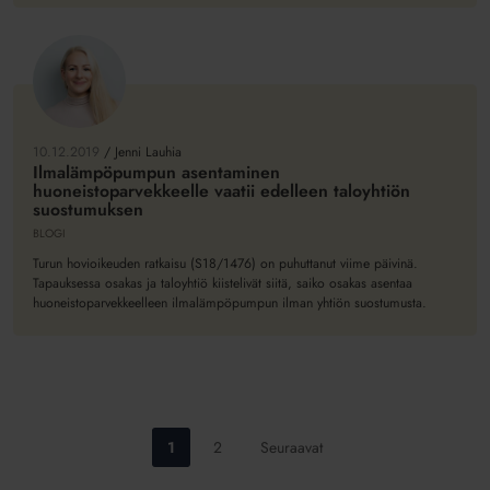
nyt?
Ilmalämpöpumpun
asentaminen
huoneistoparvekkeelle
10.12.2019
/
Jenni Lauhia
vaatii
Ilmalämpöpumpun asentaminen
huoneistoparvekkeelle vaatii edelleen taloyhtiön
edelleen
suostumuksen
taloyhtiön
BLOGI
suostumuksen
Turun hovioikeuden ratkaisu (S18/1476) on puhuttanut viime päivinä.
Tapauksessa osakas ja taloyhtiö kiistelivät siitä, saiko osakas asentaa
huoneistoparvekkeelleen ilmalämpöpumpun ilman yhtiön suostumusta.
Siirry
Siirry
1
2
Seuraavat
sivulle:
sivulle: