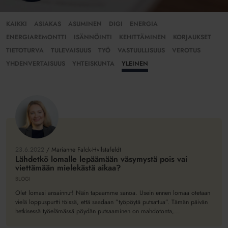
KAIKKI
ASIAKAS
ASUMINEN
DIGI
ENERGIA
ENERGIAREMONTTI
ISÄNNÖINTI
KEHITTÄMINEN
KORJAUKSET
TIETOTURVA
TULEVAISUUS
TYÖ
VASTUULLISUUS
VEROTUS
YHDENVERTAISUUS
YHTEISKUNTA
YLEINEN
Lähdetkö
lomalle
lepäämään
23.6.2022
/
Marianne Falck-Hvilstafeldt
väsymystä
Lähdetkö lomalle lepäämään väsymystä pois vai
viettämään mielekästä aikaa?
pois
vai
BLOGI
viettämään
Olet lomasi ansainnut! Näin tapaamme sanoa. Usein ennen lomaa otetaan
mielekästä
vielä loppuspurtti töissä, että saadaan ”työpöytä putsattua”. Tämän päivän
hetkisessä työelämässä pöydän putsaaminen on mahdotonta,...
aikaa?