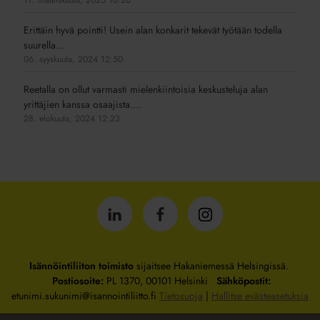
Erittäin hyvä pointti! Usein alan konkarit tekevät työtään todella
suurella…
06. syyskuuta, 2024 12:50
Reetalla on ollut varmasti mielenkiintoisia keskusteluja alan
yrittäjien kanssa osaajista.…
28. elokuuta, 2024 12:23
Isännöintiliitto
Isännöintiliitto
Isännöintiliitto
LinkedInissä
Facebookissa
Instagrammissa
Isännöintiliiton toimisto
sijaitsee Hakaniemessä Helsingissä.
Postiosoite:
PL 1370, 00101 Helsinki
Sähköpostit:
etunimi.sukunimi@isannointiliitto.fi
Tietosuoja
|
Hallitse evästeasetuksia