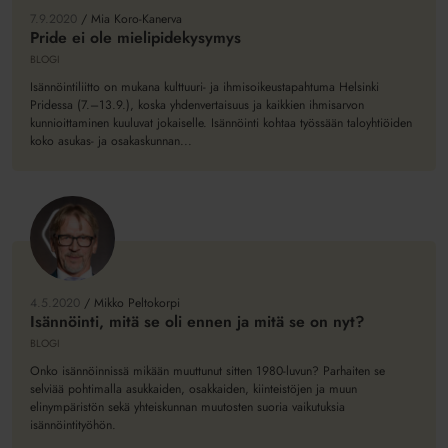
ole
7.9.2020
/
Mia Koro-Kanerva
mielipidekysymys
Pride ei ole mielipidekysymys
BLOGI
Isännöintiliitto on mukana kulttuuri- ja ihmisoikeustapahtuma Helsinki
Pridessa (7.–13.9.), koska yhdenvertaisuus ja kaikkien ihmisarvon
kunnioittaminen kuuluvat jokaiselle. Isännöinti kohtaa työssään taloyhtiöiden
koko asukas- ja osakaskunnan...
Isännöinti,
mitä
se
4.5.2020
/
Mikko Peltokorpi
oli
Isännöinti, mitä se oli ennen ja mitä se on nyt?
ennen
BLOGI
ja
Onko isännöinnissä mikään muuttunut sitten 1980-luvun? Parhaiten se
mitä
selviää pohtimalla asukkaiden, osakkaiden, kiinteistöjen ja muun
se
elinympäristön sekä yhteiskunnan muutosten suoria vaikutuksia
isännöintityöhön.
on