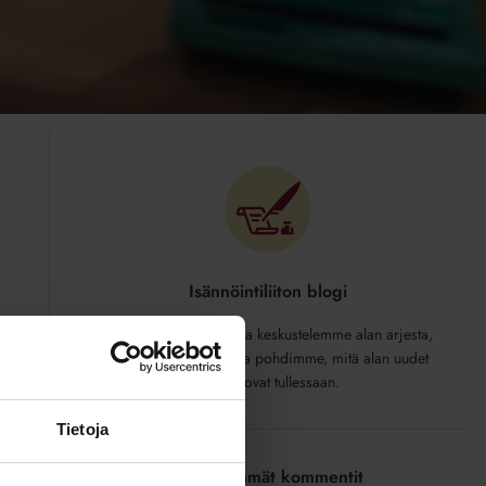
Isännöintiliiton blogi
Isännöintiliiton blogissa keskustelemme alan arjesta,
ratkomme ongelmia ja pohdimme, mitä alan uudet
tuulet tuovat tullessaan.
Tietoja
Viimeisimmät kommentit