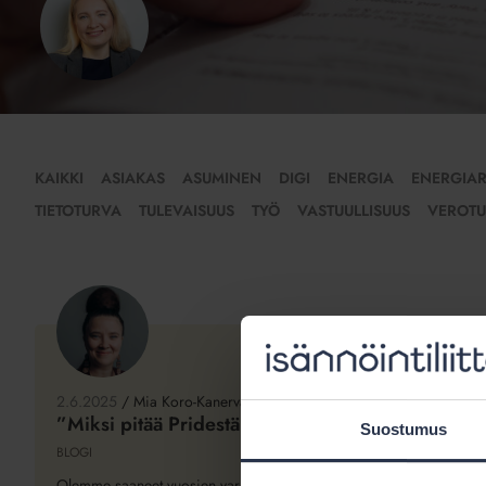
KAIKKI
ASIAKAS
ASUMINEN
DIGI
ENERGIA
ENERGIA
TIETOTURVA
TULEVAISUUS
TYÖ
VASTUULLISUUS
VEROTU
”Miksi
pitää
Pridestä
2.6.2025
/
Mia Koro-Kanerva
huudella?”
”Miksi pitää Pridestä huudella?”
Suostumus
BLOGI
Olemme saaneet vuosien varrella runsaasti palautetta