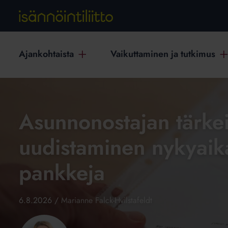
Ajankohtaista
Vaikuttaminen ja tutkimus
Asunnonostajan tärk
uudistaminen nykyaik
pankkeja
6.8.2026
/
Marianne Falck-Hvilstafeldt