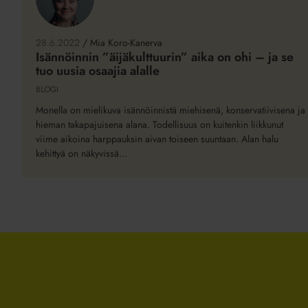
Isännöinnin
”äijäkulttuurin”
aika
28.6.2022
/
Mia Koro-Kanerva
on
Isännöinnin ”äijäkulttuurin” aika on ohi – ja se
tuo uusia osaajia alalle
ohi
–
BLOGI
ja
Monella on mielikuva isännöinnistä miehisenä, konservatiivisena ja
se
hieman takapajuisena alana. Todellisuus on kuitenkin liikkunut
tuo
viime aikoina harppauksin aivan toiseen suuntaan. Alan halu
kehittyä on näkyvissä...
uusia
osaajia
alalle