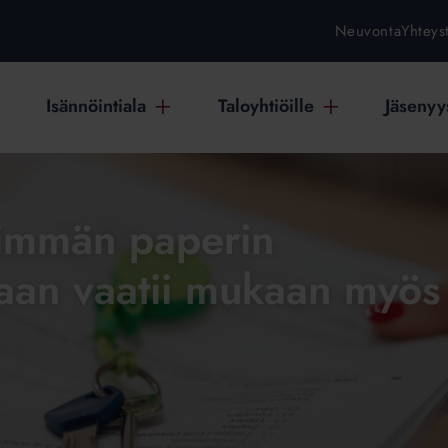
Neuvonta
Yhteys
Isännöintiala
Taloyhtiöille
Jäsenyys
eimmän paperin
aan vaatii mukaan myös